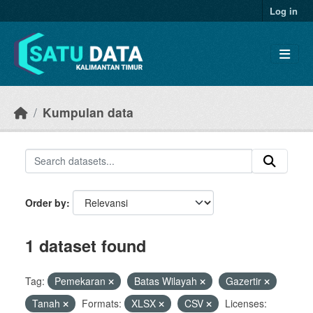
Skip to main content
Log in
Kumpulan data
Order by
1 dataset found
Tag:
Pemekaran
Batas Wilayah
Gazertir
Tanah
Formats:
XLSX
CSV
Licenses: