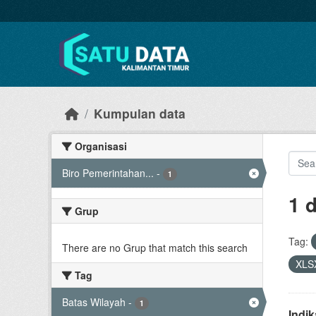
Skip to main content
Kumpulan data
Organisasi
Biro Pemerintahan...
-
1
1 
Grup
Tag:
There are no Grup that match this search
XLS
Tag
Batas Wilayah
-
1
Indi