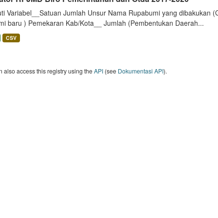
uti Variabel__Satuan Jumlah Unsur Nama Rupabumi yang dibakukan (
mi baru ) Pemekaran Kab/Kota__ Jumlah (Pembentukan Daerah...
CSV
 also access this registry using the
API
(see
Dokumentasi API
).