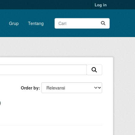
Log in
Grup
Tentang
Order by