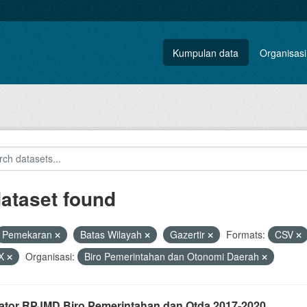
Kumpulan data
Organisasi
dataset found
Pemekaran
Batas Wilayah
Gazertir
Formats:
CSV
X
Organisasi:
Biro Pemerintahan dan Otonomi Daerah
kator RPJMD Biro Pemerintahan dan Otda 2017-2020