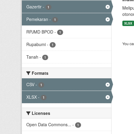
Gazertir
-
1
Melip
otono
Pemekaran
-
1
XLSX
RPJMD BPOD
-
1
You can
Rupabumi
-
1
Tanah
-
1
Formats
CSV
-
1
XLSX
-
1
Licenses
Open Data Commons...
-
1