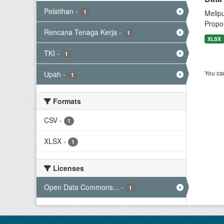
Pelatihan
-
1
Melip
Propor
Rencana Tenaga Kerja
-
1
XLSX
TKI
-
1
You can
Upah
-
1
Formats
CSV
-
1
XLSX
-
1
Licenses
Open Data Commons...
-
1