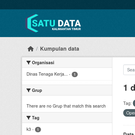
Skip to main content
Kumpulan data
Organisasi
Dinas Tenaga Kerja...
-
1
1 
Grup
Tag:
There are no Grup that match this search
Open
Tag
k3
-
1
Data