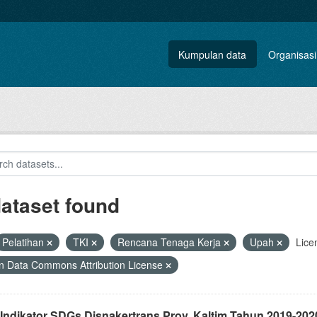
Kumpulan data
Organisasi
dataset found
Pelatihan
TKI
Rencana Tenaga Kerja
Upah
Lice
 Data Commons Attribution License
 Indikator SDGs Disnakertrans Prov. Kaltim Tahun 2019-202