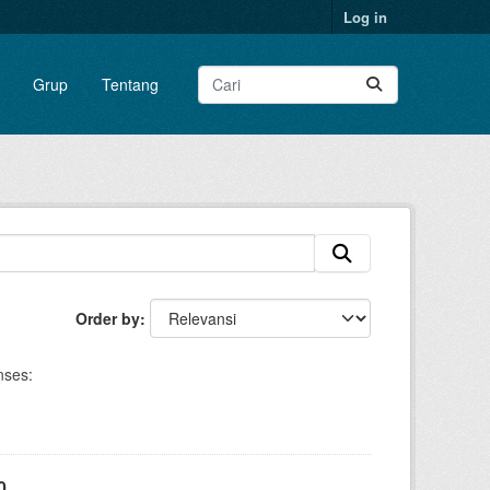
Log in
Grup
Tentang
Order by
nses:
0