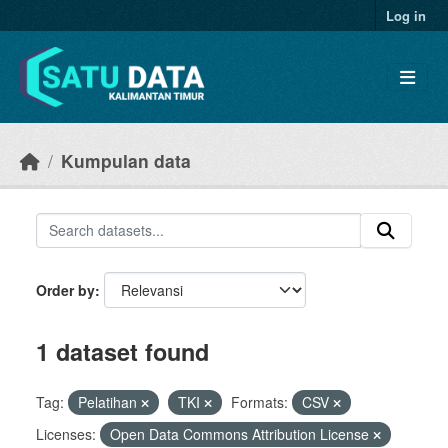
Skip to main content
Log in
Kumpulan data
Order by
1 dataset found
Tag:
Pelatihan
TKI
Formats:
CSV
Licenses:
Open Data Commons Attribution License