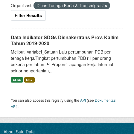
Organisasi:
Dinas Tenaga Kerja & Transmigrasi
Filter Results
Data Indikator SDGs Disnakertrans Prov. Kaltim
Tahun 2019-2020
Meliputi Variabel_Satuan Laju pertumbuhan PDB per
tenaga kerja/Tingkat pertumbuhan PDB riil per orang
bekerja per tahun_% Proporsi lapangan kerja informal
sektor nonpertanian,...
XLSX
CSV
You can also access this registry using the
API
(see
Dokumentasi
API
).
About Satu Data