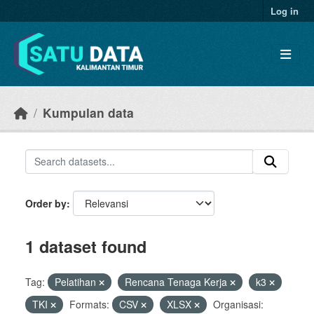
Skip to main content
Log in
Kumpulan data
Order by
1 dataset found
Tag:
Pelatihan
Rencana Tenaga Kerja
k3
TKI
Formats:
CSV
XLSX
Organisasi: