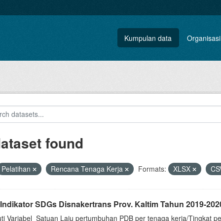
Kumpulan data
Organisasi
dataset found
Pelatihan
Rencana Tenaga Kerja
Formats:
XLSX
CS
 Indikator SDGs Disnakertrans Prov. Kaltim Tahun 2019-202
uti Variabel_Satuan Laju pertumbuhan PDB per tenaga kerja/Tingkat p