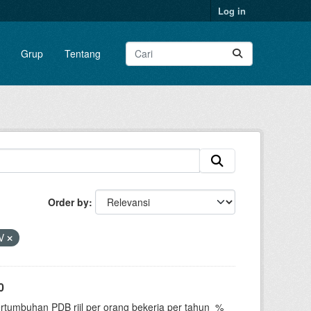
Log in
Grup
Tentang
Order by
V
0
ertumbuhan PDB riil per orang bekerja per tahun_%