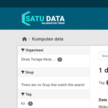
Skip to main content
Kumpulan data
Organisasi
Dinas Tenaga Kerja...
-
1
1 
Grup
Tag:
There are no Grup that match this search
Tag
Data
k3
-
1
Melip