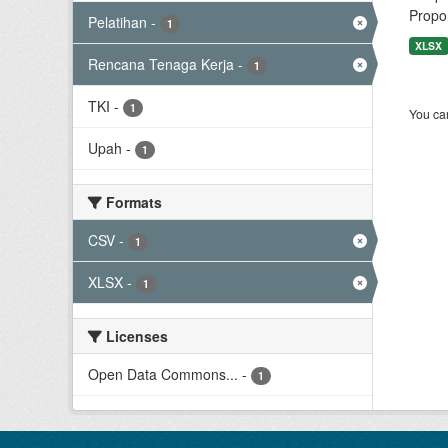
Propor
Pelatihan
-
1
XLSX
Rencana Tenaga Kerja
-
1
TKI
-
1
You can
Upah
-
1
Formats
CSV
-
1
XLSX
-
1
Licenses
Open Data Commons...
-
1