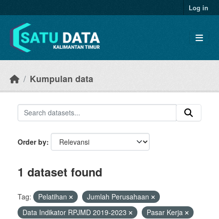
Skip to main content
Log in
Kumpulan data
Order by
1 dataset found
Tag:
Pelatihan
Jumlah Perusahaan
Data Indikator RPJMD 2019-2023
Pasar Kerja