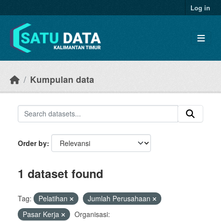
Skip to main content
Log in
Kumpulan data
Order by
1 dataset found
Tag:
Pelatihan
Jumlah Perusahaan
Pasar Kerja
Organisasi: