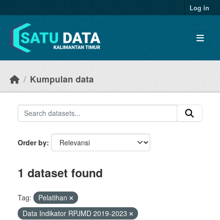
Skip to main content
Log in
Kumpulan data
Order by
1 dataset found
Tag:
Pelatihan
Data Indikator RPJMD 2019-2023