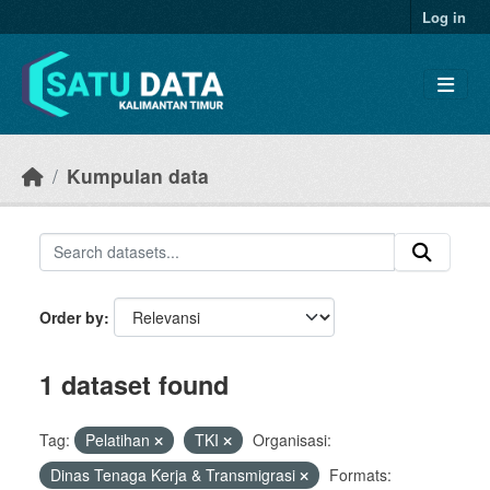
Skip to main content
Log in
Kumpulan data
Order by
1 dataset found
Tag:
Pelatihan
TKI
Organisasi:
Dinas Tenaga Kerja & Transmigrasi
Formats: