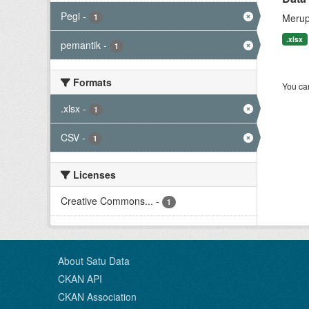
Pegi
-
Merup
1
.xlsx
pemantik
-
1
Formats
You can
.xlsx
-
1
CSV
-
1
Licenses
Creative Commons...
-
1
About Satu Data
CKAN API
CKAN Association