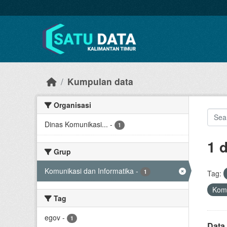
Skip to main content
Kumpulan data
Organisasi
Dinas Komunikasi...
-
1
1 
Grup
Komunikasi dan Informatika
-
1
Tag:
Komu
Tag
egov
-
1
Data