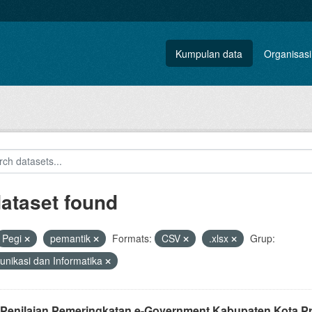
Kumpulan data
Organisasi
dataset found
Pegi
pemantik
Formats:
CSV
.xlsx
Grup:
nikasi dan Informatika
 Penilaian Pemeringkatan e-Government Kabupaten Kota Pr