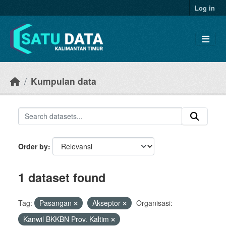
Skip to main content
Log in
Kumpulan data
Order by
1 dataset found
Tag:
Pasangan
Akseptor
Organisasi:
Kanwil BKKBN Prov. Kaltim