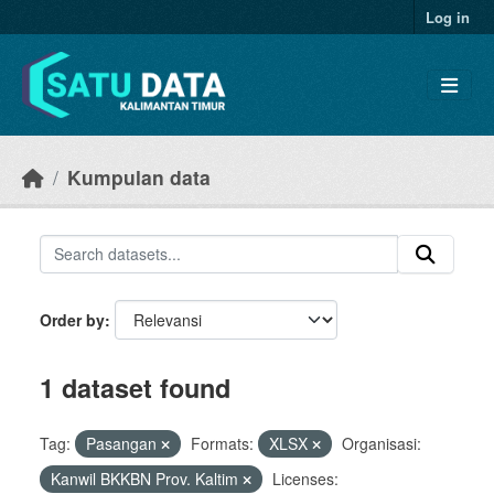
Skip to main content
Log in
Kumpulan data
Order by
1 dataset found
Tag:
Pasangan
Formats:
XLSX
Organisasi:
Kanwil BKKBN Prov. Kaltim
Licenses: