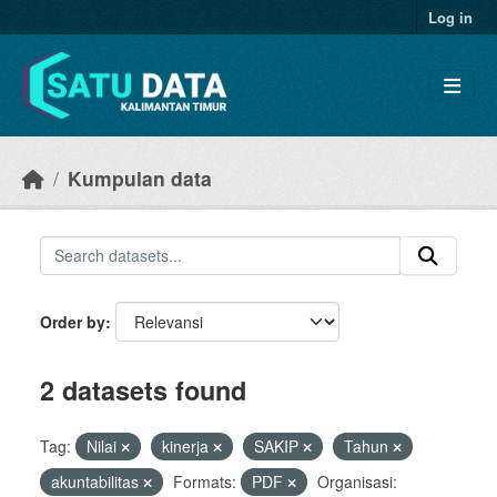
Skip to main content
Log in
Kumpulan data
Order by
2 datasets found
Tag:
Nilai
kinerja
SAKIP
Tahun
akuntabilitas
Formats:
PDF
Organisasi: