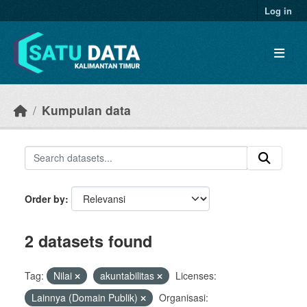
Skip to main content
Log in
Kumpulan data
Order by
2 datasets found
Tag:
Nilai
akuntabilitas
Licenses:
Lainnya (Domain Publik)
Organisasi: