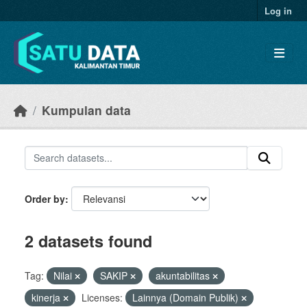
Skip to main content
Log in
Kumpulan data
Order by
2 datasets found
Tag:
Nilai
SAKIP
akuntabilitas
kinerja
Licenses:
Lainnya (Domain Publik)