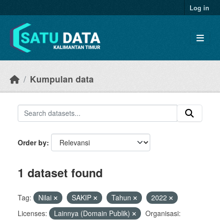
Skip to main content
Log in
Kumpulan data
Order by
1 dataset found
Tag:
Nilai
SAKIP
Tahun
2022
Licenses:
Lainnya (Domain Publik)
Organisasi: