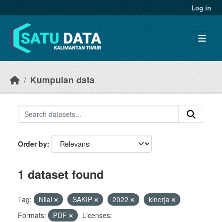
Skip to main content
Log in
Kumpulan data
Order by
1 dataset found
Tag:
Nilai
SAKIP
2022
kinerja
Formats:
PDF
Licenses: