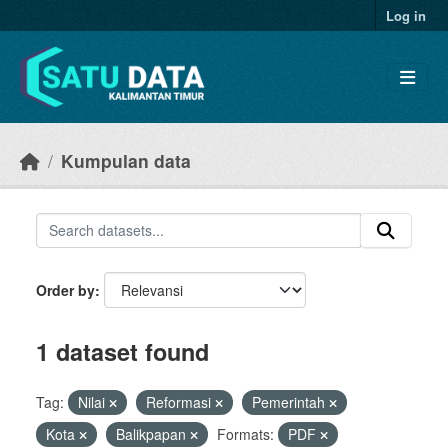
Skip to main content
Log in
Kumpulan data
Order by
1 dataset found
Tag:
Nilai
Reformasi
Pemerintah
Kota
Balikpapan
Formats:
PDF