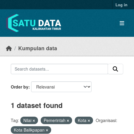
Skip to main content
Log in
Kumpulan data
Order by
1 dataset found
Tag:
Nilai
Pemerintah
Kota
Organisasi:
Kota Balikpapan