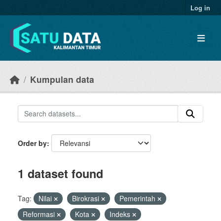
Skip to main content
Log in
Kumpulan data
Order by
1 dataset found
Tag:
Nilai
Birokrasi
Pemerintah
Reformasi
Kota
Indeks