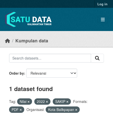
Skip to main content
Log in
Kumpulan data
Order by
1 dataset found
Tag:
Nilai
2022
SAKIP
Formats:
PDF
Organisasi:
Kota Balikpapan