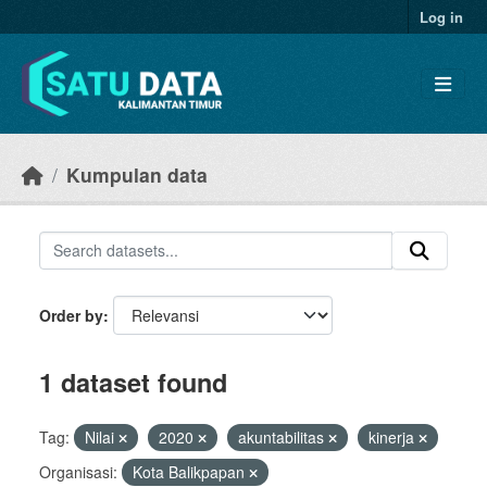
Skip to main content
Log in
Kumpulan data
Order by
1 dataset found
Tag:
Nilai
2020
akuntabilitas
kinerja
Organisasi:
Kota Balikpapan