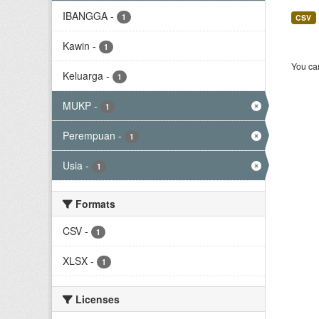
IBANGGA
-
1
CSV
Kawin
-
1
You can
Keluarga
-
1
MUKP
-
1
Perempuan
-
1
Usia
-
1
Formats
CSV
-
1
XLSX
-
1
Licenses