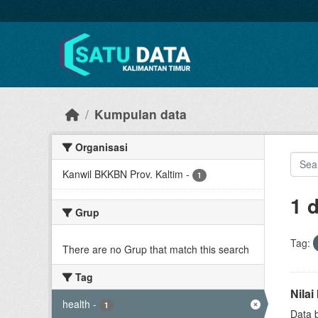
Skip to main content
Kumpulan data
Organisasi
Kanwil BKKBN Prov. Kaltim
-
1
1 
Grup
Tag:
There are no Grup that match this search
Tag
Nila
health
-
1
Data 