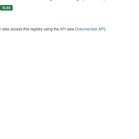
XLSX
 also access this registry using the
API
(see
Dokumentasi API
).