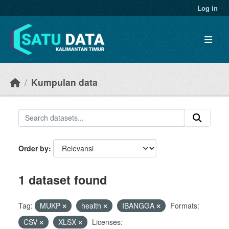
Skip to main content
Log in
Kumpulan data
Order by
1 dataset found
Tag:
MUKP
health
IBANGGA
Formats:
CSV
XLSX
Licenses: