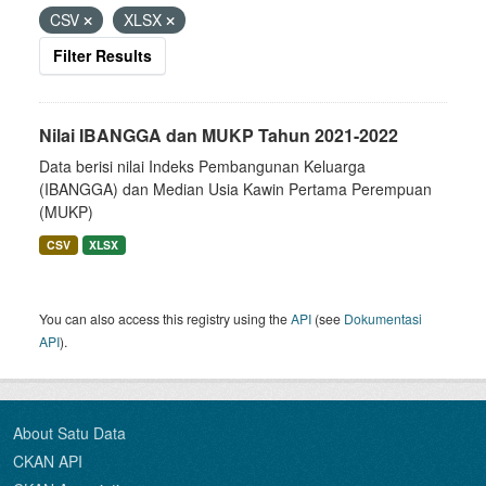
CSV
XLSX
Filter Results
Nilai IBANGGA dan MUKP Tahun 2021-2022
Data berisi nilai Indeks Pembangunan Keluarga
(IBANGGA) dan Median Usia Kawin Pertama Perempuan
(MUKP)
CSV
XLSX
You can also access this registry using the
API
(see
Dokumentasi
API
).
About Satu Data
CKAN API