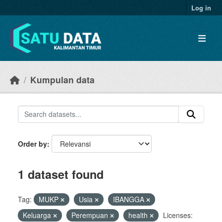
Skip to main content
Log in
Kumpulan data
Order by
1 dataset found
Tag:
MUKP
Usia
IBANGGA
Keluarga
Perempuan
health
Licenses: