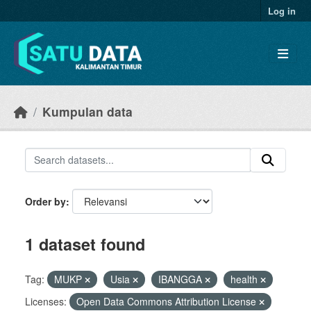
Skip to main content
Log in
Kumpulan data
Order by
1 dataset found
Tag:
MUKP
Usia
IBANGGA
health
Licenses:
Open Data Commons Attribution License