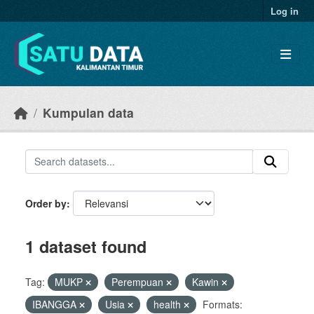
Skip to main content
Log in
Kumpulan data
Order by
1 dataset found
Tag:
MUKP
Perempuan
Kawin
IBANGGA
Usia
health
Formats: