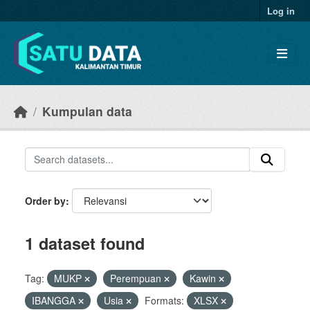
Skip to main content
Log in
Kumpulan data
Order by
1 dataset found
Tag:
MUKP
Perempuan
Kawin
IBANGGA
Usia
Formats:
XLSX