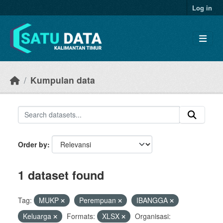
Skip to main content
Log in
Kumpulan data
Order by
1 dataset found
Tag:
MUKP
Perempuan
IBANGGA
Keluarga
Formats:
XLSX
Organisasi: