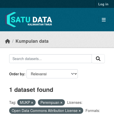
Skip to main content
Log in
Kumpulan data
Order by
1 dataset found
Tag:
MUKP
Perempuan
Licenses:
Open Data Commons Attribution License
Formats: