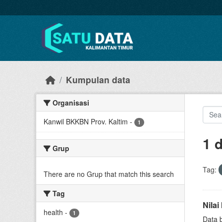
Skip to main content
Kumpulan data
Organisasi
Kanwil BKKBN Prov. Kaltim
-
1
1 
Grup
Tag:
There are no Grup that match this search
Tag
Nila
health
-
1
Data 