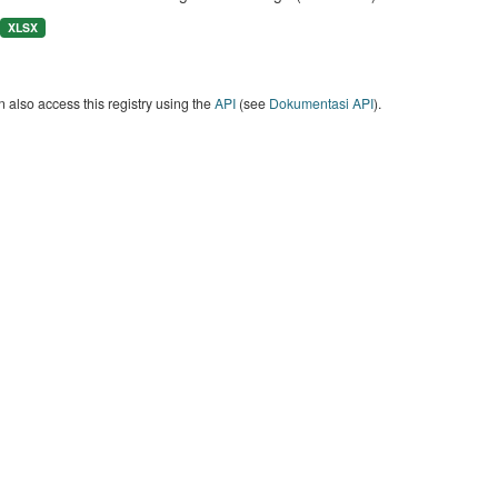
XLSX
 also access this registry using the
API
(see
Dokumentasi API
).