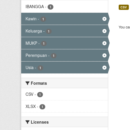
IBANGGA
-
1
CSV
Kawin
-
1
You can
Keluarga
-
1
MUKP
-
1
Perempuan
-
1
Usia
-
1
Formats
CSV
-
1
XLSX
-
1
Licenses