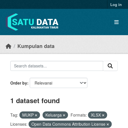
Skip to main content
Log in
Kumpulan data
Order by
1 dataset found
Tag:
MUKP
Keluarga
Formats:
XLSX
Licenses:
Open Data Commons Attribution License