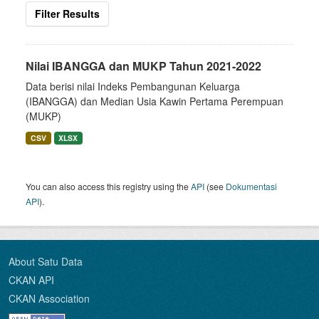
Filter Results
Nilai IBANGGA dan MUKP Tahun 2021-2022
Data berisi nilai Indeks Pembangunan Keluarga
(IBANGGA) dan Median Usia Kawin Pertama Perempuan
(MUKP)
CSV
XLSX
You can also access this registry using the
API
(see
Dokumentasi
API
).
About Satu Data
CKAN API
CKAN Association