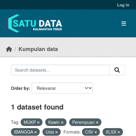
Skip to main content
Log in
Kumpulan data
Order by
1 dataset found
Tag:
MUKP
Kawin
Perempuan
IBANGGA
Usia
Formats:
CSV
XLSX