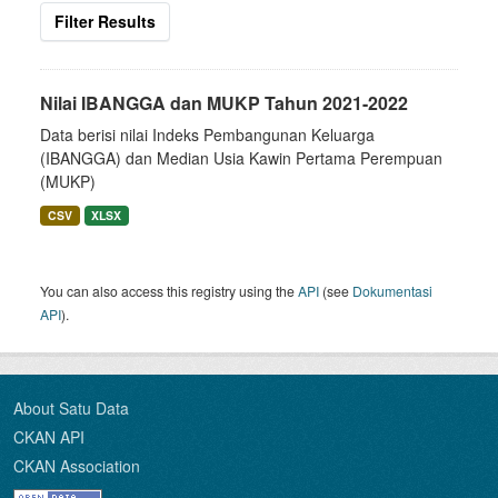
Filter Results
Nilai IBANGGA dan MUKP Tahun 2021-2022
Data berisi nilai Indeks Pembangunan Keluarga
(IBANGGA) dan Median Usia Kawin Pertama Perempuan
(MUKP)
CSV
XLSX
You can also access this registry using the
API
(see
Dokumentasi
API
).
About Satu Data
CKAN API
CKAN Association