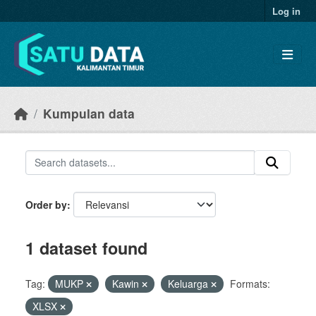
Skip to main content
Log in
Kumpulan data
Order by
1 dataset found
Tag:
MUKP
Kawin
Keluarga
Formats:
XLSX