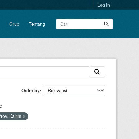
Log in
Grup
Tentang
Order by
:
rov. Kaltim