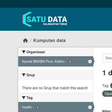
Skip to main content
Kumpulan data
Organisasi
Kanwil BKKBN Prov. Kaltim
-
1
1 
Grup
Tag:
There are no Grup that match this search
Open
Tag
health
-
1
Nila