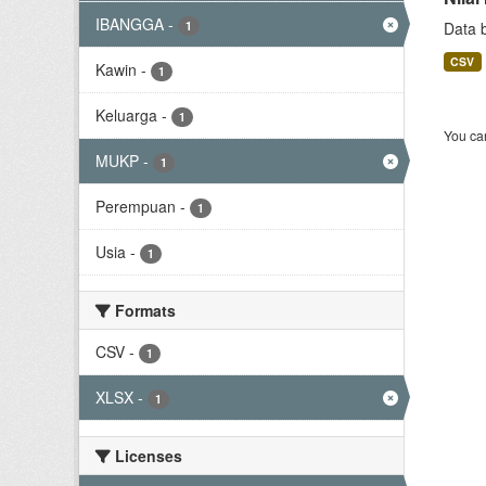
IBANGGA
-
1
Data 
CSV
Kawin
-
1
Keluarga
-
1
You can
MUKP
-
1
Perempuan
-
1
Usia
-
1
Formats
CSV
-
1
XLSX
-
1
Licenses