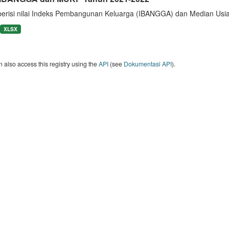
berisi nilai Indeks Pembangunan Keluarga (IBANGGA) dan Median U
XLSX
 also access this registry using the
API
(see
Dokumentasi API
).