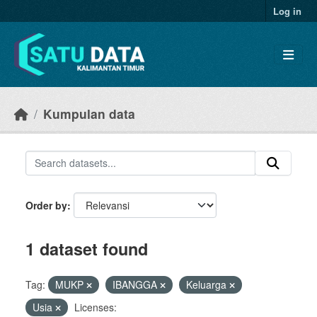
Skip to main content
Log in
Kumpulan data
Order by
1 dataset found
Tag:
MUKP
IBANGGA
Keluarga
Usia
Licenses: