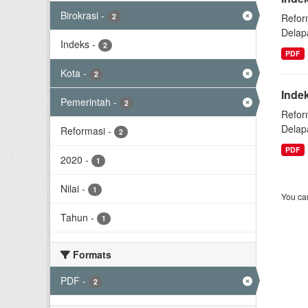
Birokrasi
-
2
Refor
Delap
Indeks
-
2
PDF
Kota
-
2
Inde
Pemerintah
-
2
Refor
Delap
Reformasi
-
2
PDF
2020
-
1
Nilai
-
1
You can
Tahun
-
1
Formats
PDF
-
2