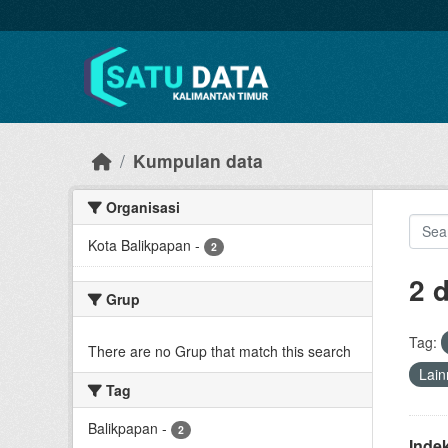
Skip to main content
Kumpulan data
Organisasi
Kota Balikpapan
-
2
2 
Grup
Tag:
There are no Grup that match this search
Lain
Tag
Balikpapan
-
2
Inde