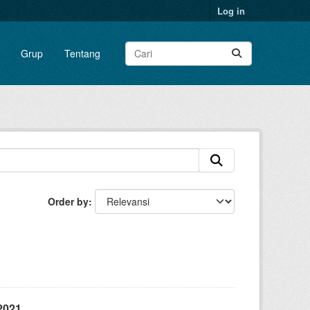
Log in
Grup
Tentang
Order by
2021