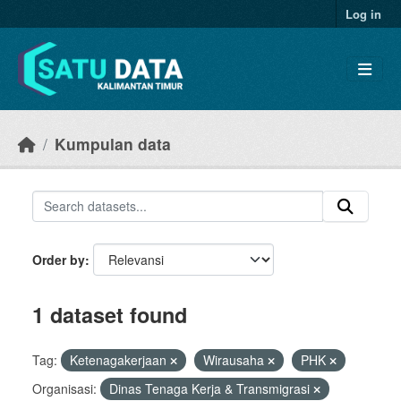
Skip to main content
Log in
Kumpulan data
Order by
1 dataset found
Tag:
Ketenagakerjaan
Wirausaha
PHK
Organisasi:
Dinas Tenaga Kerja & Transmigrasi