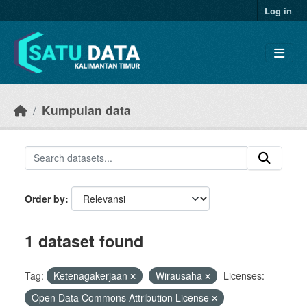
Skip to main content
Log in
Kumpulan data
Order by
1 dataset found
Tag:
Ketenagakerjaan
Wirausaha
Licenses:
Open Data Commons Attribution License