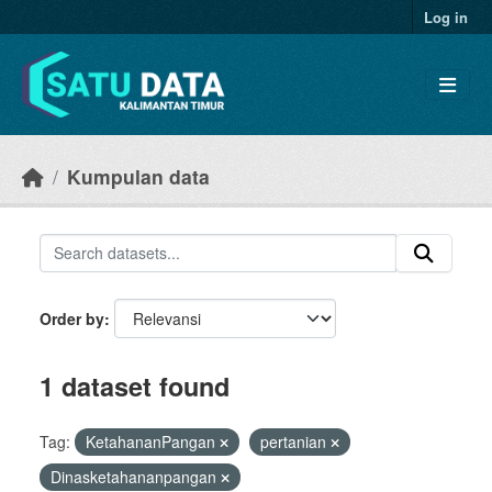
Skip to main content
Log in
Kumpulan data
Order by
1 dataset found
Tag:
KetahananPangan
pertanian
Dinasketahananpangan