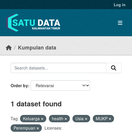
Skip to main content
Log in
Kumpulan data
Order by
1 dataset found
Tag:
Keluarga
health
Usia
MUKP
Perempuan
Licenses: