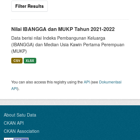
Filter Results
Nilai IBANGGA dan MUKP Tahun 2021-2022
Data berisi nilai Indeks Pembangunan Keluarga
(IBANGGA) dan Median Usia Kawin Pertama Perempuan
(MUKP)
CSV
XLSX
You can also access this registry using the
API
(see
Dokumentasi
API
).
About Satu Data
CKAN API
CKAN Association