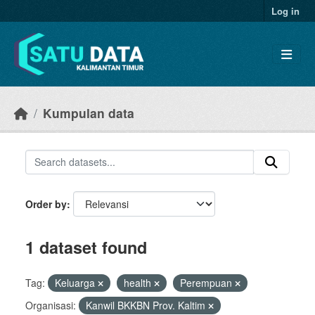
Skip to main content
Log in
Kumpulan data
Order by
1 dataset found
Tag:
Keluarga
health
Perempuan
Organisasi:
Kanwil BKKBN Prov. Kaltim