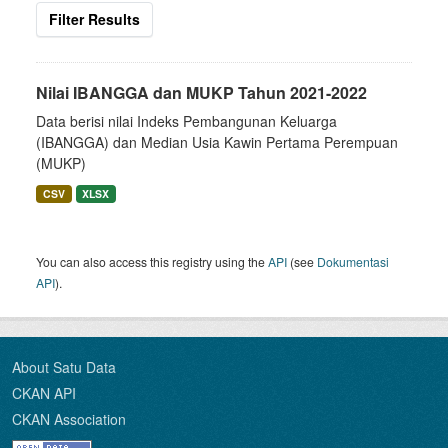
Filter Results
Nilai IBANGGA dan MUKP Tahun 2021-2022
Data berisi nilai Indeks Pembangunan Keluarga
(IBANGGA) dan Median Usia Kawin Pertama Perempuan
(MUKP)
CSV
XLSX
You can also access this registry using the
API
(see
Dokumentasi
API
).
About Satu Data
CKAN API
CKAN Association