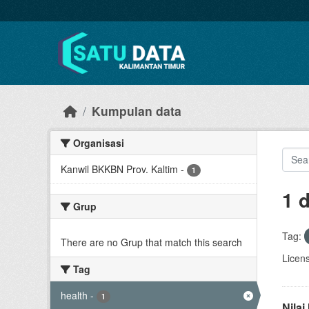
Skip to main content
Kumpulan data
Organisasi
Kanwil BKKBN Prov. Kaltim
-
1
1 
Grup
Tag:
There are no Grup that match this search
Licen
Tag
health
-
1
Nila