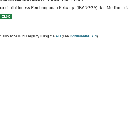
berisi nilai Indeks Pembangunan Keluarga (IBANGGA) dan Median U
XLSX
 also access this registry using the
API
(see
Dokumentasi API
).