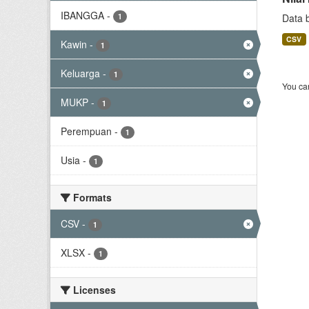
IBANGGA
-
1
Data 
CSV
Kawin
-
1
Keluarga
-
1
You can
MUKP
-
1
Perempuan
-
1
Usia
-
1
Formats
CSV
-
1
XLSX
-
1
Licenses