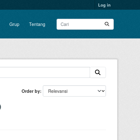
Log in
Grup
Tentang
Order by