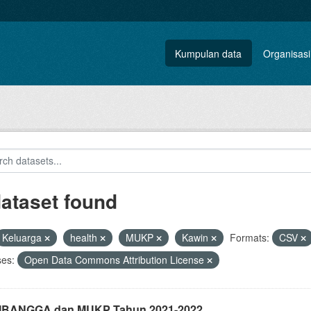
Kumpulan data
Organisasi
dataset found
Keluarga
health
MUKP
Kawin
Formats:
CSV
ses:
Open Data Commons Attribution License
i IBANGGA dan MUKP Tahun 2021-2022