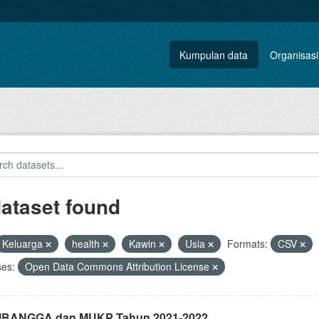
Kumpulan data
Organisasi
dataset found
Keluarga
health
Kawin
Usia
Formats:
CSV
ses:
Open Data Commons Attribution License
i IBANGGA dan MUKP Tahun 2021-2022