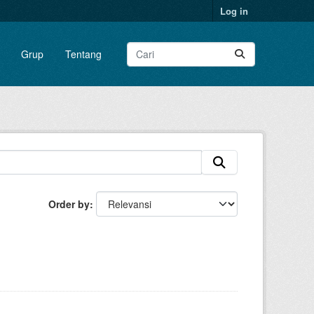
Log in
Grup
Tentang
Order by