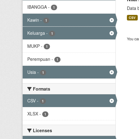
IBANGGA
-
1
Data 
CSV
Kawin
-
1
Keluarga
-
1
You can
MUKP
-
1
Perempuan
-
1
Usia
-
1
Formats
CSV
-
1
XLSX
-
1
Licenses