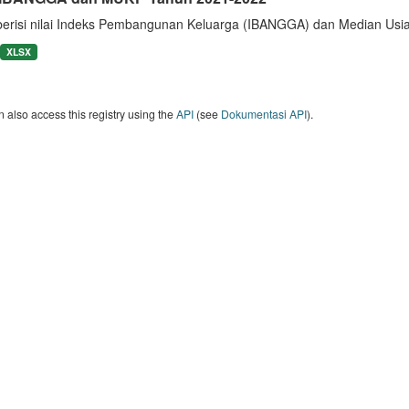
berisi nilai Indeks Pembangunan Keluarga (IBANGGA) dan Median U
XLSX
 also access this registry using the
API
(see
Dokumentasi API
).