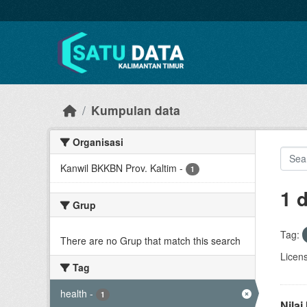
Skip to main content
Kumpulan data
Organisasi
Kanwil BKKBN Prov. Kaltim
-
1
1 
Grup
Tag:
There are no Grup that match this search
Licen
Tag
health
-
1
Nila