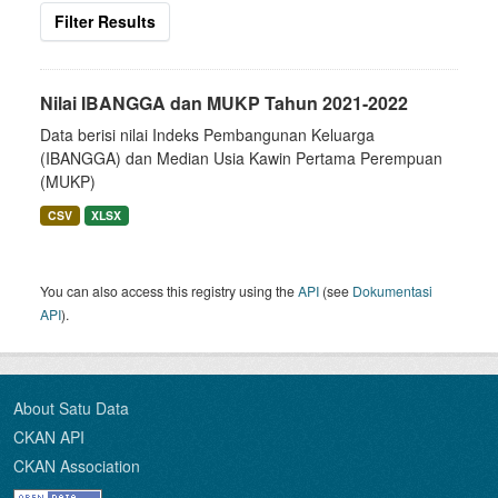
Filter Results
Nilai IBANGGA dan MUKP Tahun 2021-2022
Data berisi nilai Indeks Pembangunan Keluarga
(IBANGGA) dan Median Usia Kawin Pertama Perempuan
(MUKP)
CSV
XLSX
You can also access this registry using the
API
(see
Dokumentasi
API
).
About Satu Data
CKAN API
CKAN Association