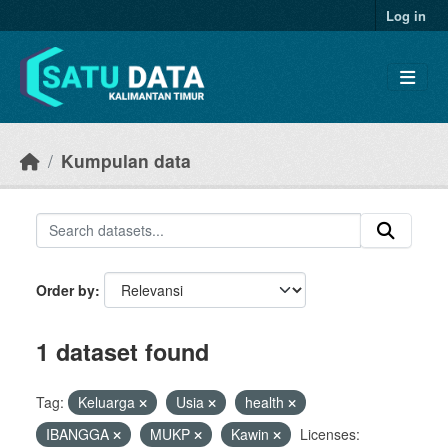
Skip to main content
Log in
Kumpulan data
Order by
1 dataset found
Tag:
Keluarga
Usia
health
IBANGGA
MUKP
Kawin
Licenses: