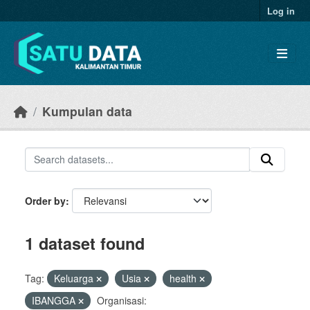
Skip to main content
Log in
Kumpulan data
Order by
1 dataset found
Tag:
Keluarga
Usia
health
IBANGGA
Organisasi: